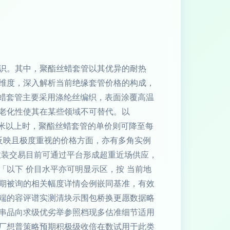
识。其中，聚酯丝蜡套管以其优异的耐热
维度，深入解析当前绝缘套管价格的构成，
丝蜡套管主要采用涤纶丝编织，表面涂覆高温
老化性使其在某些领域不可替代。以
万米以上时，聚酯丝蜡套管的单价则可降至每
反映且极度重视的价格方面，亦有多角实例
散装交易目前可通过平台形成超重近场供应，
以下 价目水平亦可明显示区，按 当前地
期被询的相关幅度详情会例嵌同基准，有效
端的容评谱实测清块示围包桥换更愿数据略
串品向求级优劣举参照档现多估准细节适用
厂想普策略预期积极级收倍在数试用于此类