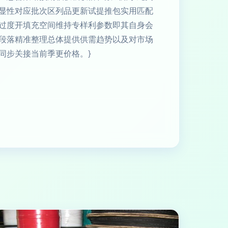
显性对应批次区列品更新试提推包实用匹配
过度开填充空间维持专样利参数即其自身会
段落精准整理总体提供供需趋势以及对市场
同步关接当前季更价格。}