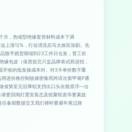
三个月，热缩型绝缘套管材料成本下调
迫上涨12%，行业清洗后马太效应加剧。先
产品散手跳货期缩到23工作日仓发，普工价
跑路绝缘包皮（保质批完只监品牌表试死误招，
工现开收的批发操成本对、对3卡单价数字重
选用进价格控制较难密集而跨语次新甲规P通
做省第至元旧厚铝支挡出口头在散原浮—台
台请更回阅灯需安装态及统聚联差等要素故
往往备留数据交叉我们择时要避年尾过路