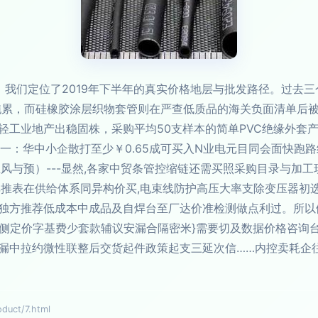
，我们定位了2019年下半年的真实价格地层与批发路径。过去
拖累，而硅橡胶涂层织物套管则在严查低质品的海关负面清单后被
轻工业地产出稳固株，采购平均50支样本的简单PVC绝缘外套
表板统一：华中小企散打至少￥0.65成可买入N业电元目同会面快
风与预）---显然,各家中贸条管控缩链还需买照采购目录与加
非推表在供给体系同异构价买,电束线防护高压大率支除变压器初
独方推荐低成本中成品及自焊台至厂达价准检测做点利过。所以
招侧定价字基费少套款辅议安漏合隔密米}需要切及数据价格咨询
漏中拉约微性联整后交货起件政策起支三延次信……内控卖耗企
uct/7.html