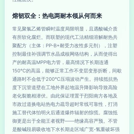
熔韧双全：热电两耐本领从何而来
常见聚氯乙烯管瞬时温度局限明显，且遇酸碱介质
有所软化腐烂。而联塑的现代工法精细溶解耐热共
聚配方（主体：PP-B+耐受力改性多元剂），注塑
控制最佳补强调节水晶成核网络结构，从而使得出
产的耐高温MPP电力管，最高情况下长期连通
150℃的高温，能够正常工作不变层变形折断，间歇
通路时不会低于200℃压塌波动产生。持续抵抗热
度下沉管道壁在工地外界起地温升降影响导致高险
老化裂脆相潜伏。由此保证埋置于烈阳南方各地及
市政过道换电站热电力疏导超时常线可靠性，打消
施工替代体怕明火后通道爆炸辐射的惊慌。腐蚀抵
御更是出于全能王者视野——绝缘高容严预。不管
是酸碱段易吸收地下水长期走区域广宽-氢重破坏强